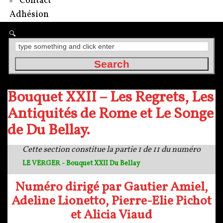
Contact
Adhésion
Bouquet XXII – Les Regrets, Les
Antiquités de Rome et Le Songe
de Du Bellay.
Cette section constitue la partie 1 de 11 du numéro
LE VERGER - Bouquet XXII Du Bellay
Numéro dirigé par Gautier Amiel,
Adeline Lionetto, Pierre-Elie Pichot
et Alicia Viaud