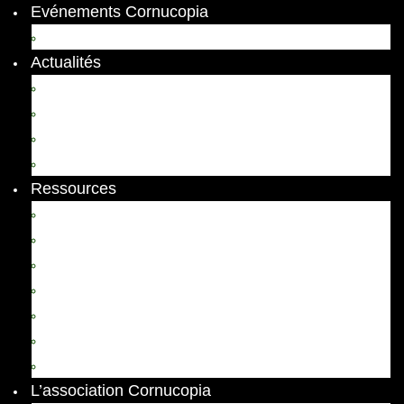
Evénements Cornucopia
Evénements passés
Actualités
Appels
Colloques
Arts et Spectacles
Vient de paraître
Ressources
Comptes Rendus
Archives et documents
Diachronies
Echos
Thema
Ressources pédagogiques
Liens amis et visites virtuelles
L’association Cornucopia