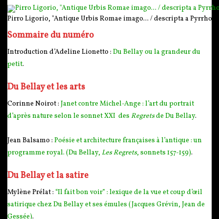
Pirro Ligorio, "Antique Urbis Romae imago... / descripta a Pyrrho Ligor
Sommaire du numéro
Introduction d’Adeline Lionetto :
Du Bellay ou la grandeur du
petit
.
Du Bellay et les arts
Corinne Noirot :
Janet contre Michel-Ange : l’art du portrait
d’après nature selon le sonnet XXI des
Regrets
de Du Bellay
.
Jean Balsamo :
Poésie et architecture françaises à l’antique : un
programme royal. (Du Bellay,
Les Regrets
, sonnets 157-159)
.
Du Bellay et la satire
Mylène Prélat :
“Il fait bon voir” : lexique de la vue et coup d’œil
satirique chez Du Bellay et ses émules (Jacques Grévin, Jean de
Gessée)
.