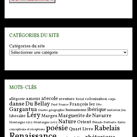
CATÉGORIES DU SITE
Catégories du site
MOTS-CLÉS
atecole
amour
allégorie
aventure
colonisation
Brésil
corps
danse
Du Bellay
François Ier
Duel
France
fête
Gargantua
ibérique
humanisme
Guerre
géographie
imitation
Jeu
Léry
Marguerite de Navarre
Marges
Libéralité
Nature
Orient
Montaigne 1912-Montaigne 2012
Pléiade
Portraits. Entre
poésie
Rabelais
Quart Livre
conceptions et réceptions
Renaissance