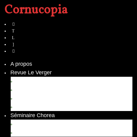
Cornucopia
A propos
Revue Le Verger
Bouquets
boutures
herbes folles
contrepoint fleuri
Séminaire Chorea
Chorea – Informations pratiques
Chorea 2020