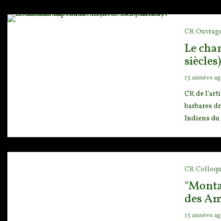
CR Ouvrag
Le cham
siècles)
13 années a
CR de l'art
barbares dr
Indiens du 
CR Colloqu
"Monta
des Am
13 années a