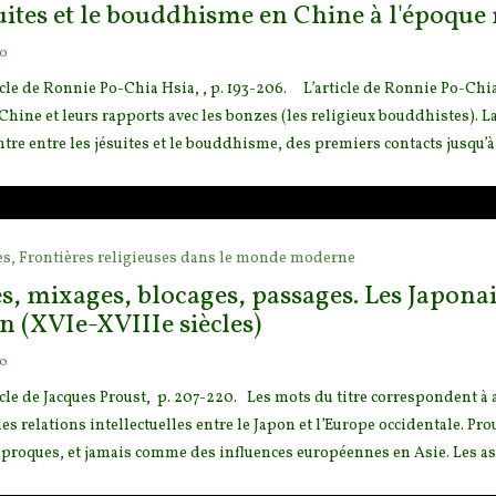
uites et le bouddhisme en Chine à l'époque
go
icle de Ronnie Po-Chia Hsia, , p. 193-206. L’article de Ronnie Po-
Chia
 Chine et leurs rapports
avec les bonzes (les religieux bouddhistes). L
tre entre les jésuites et le bouddhisme, des premiers contacts jusqu’à l
es,
Frontières religieuses dans le monde moderne
, mixages, blocages, passages. Les Japonai
n (XVIe-XVIIIe siècles)
go
icle de Jacques Proust, p. 207-220. Les mots du titre correspondent à 
es relations intellectuelles entre
le Japon et l’Europe occidentale. Pro
iproques, et jamais comme des influences européennes en Asie. Les aspe