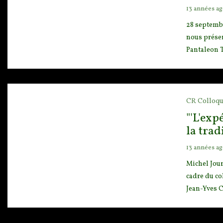
13 années a
28 septembr
nous présen
Pantaleon Th
CR Colloqu
"'L'exp
la trad
13 années a
Michel Jou
cadre du co
Jean-Yves C