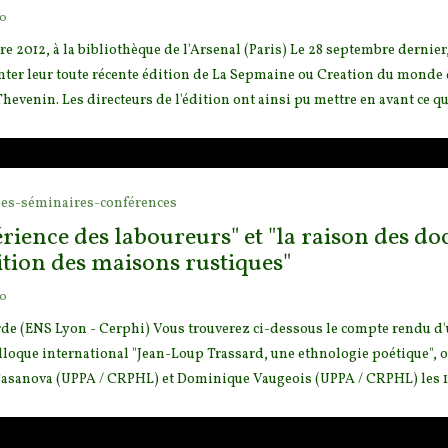
go
e 2012, à la bibliothèque de l'Arsenal (Paris) Le 28 septembre dernier
ter leur toute récente édition de L
a Sepmaine ou Creation du monde d
evenin. Les directeurs de l'édition ont ainsi pu mettre en avant ce qui a
es-séminaires-conférences
érience des laboureurs" et "la raison des do
ition des maisons rustiques"
go
rde (ENS Lyon - Cerphi) Vous trouverez ci-dessous le compte rendu 
lloque international "Jean-Loup Trassard, une ethnolo
gie poétique", 
asanova (UPPA / CRPHL) et Dominique Vaugeois (UPPA / CRPHL) les 18-20