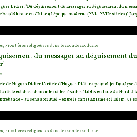
Hugues Didier :"Du déguisement du messager au
déguisement du message 
 le bouddhisme en Chine à l'époque moderne (XVIe-XVIIe siècles)" Jacqu
es,
Frontières religieuses dans le monde moderne
guisement du messager au déguisement du me
r"
go
icle de Hugues Didier L’article d’Hugues Didier a pour objet l’analyse d
 l’article est de se demander s
i les jésuites établis en Inde du Nord, à
ontrebande – au sens spirituel – entre le christianisme et l’Islam. Ce son
es,
Frontières religieuses dans le monde moderne