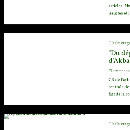
articles : 
jésuites et
CR Ouvrag
"Du dé
d'Akba
13 années a
CR de l'art
centrale de
fait de la c
CR Ouvrag