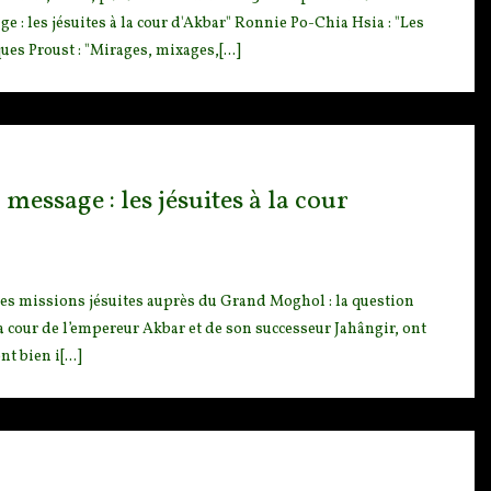
: les jésuites à la cour d'Akbar" Ronnie Po-Chia Hsia : "Les
es Proust : "Mirages, mixages,[...]
ssage : les jésuites à la cour
es missions jésuites auprès du Grand Moghol : la question
 la cour de l’empereur Akbar et de son successeur Jahângir, ont
t bien i[...]