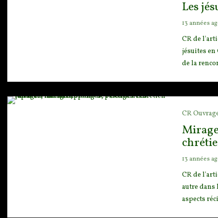
Les jés
13 années a
CR de l'art
jésuites en
de la rencon
CR Ouvrag
Mirages
chrétie
13 années a
CR de l'art
autre dans l
aspects réc