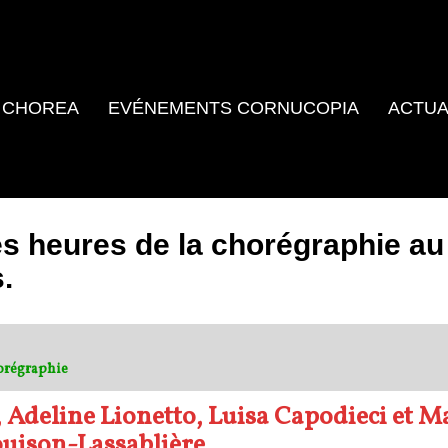
 CHOREA
EVÉNEMENTS CORNUCOPIA
ACTUA
es heures de la chorégraphie au
.
horégraphie
Adeline Lionetto, Luisa Capodieci et M
ouison-Lassablière