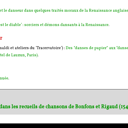
et le danseur dans quelques traités moraux de la Renaissance anglais
 est le diable’ : sorciers et démons dansants à la Renaissance
.
r
i et ateliers du ‘Tracervatoire’) :
Des “danses de papier” aux “dans
tel de Lauzun, Paris)
.
inuée
.
r dans les recueils de chansons de Bonfons et Rigaud (15