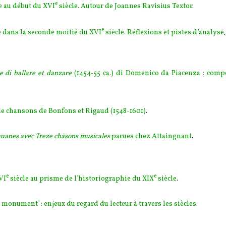
e
e au début du XVI
siècle. Autour de Joannes Ravisius Textor
.
e
ce dans la seconde moitié du XVI
siècle. Réflexions et pistes d’analyse
.
te di ballare et danzare
(1454-55 ca.) di Domenico da Piacenza : comp
 de chansons de Bonfons et Rigaud (1548-1601)
.
Pauanes avec Treze chãsons musicales
parues chez Attaingnant
.
e
e
VI
siècle au prisme de l’historiographie du XIX
siècle
.
it monument’ : enjeux du regard du lecteur à travers les siècles
.