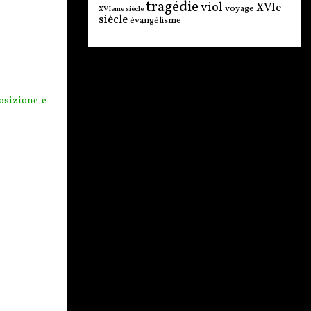
tragédie
viol
XVIe
voyage
XVIeme siècle
siècle
évangélisme
osizione e