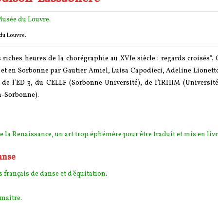
 du Louvre.
iches heures de la chorégraphie au XVIe siècle : regards croisés”.
un et en Sorbonne par Gautier Amiel, Luisa Capodieci, Adeline Lionett
n de l’ED 3, du CELLF (Sorbonne Université), de l’IRHIM (Université
n-Sorbonne).
e la Renaissance, un art trop éphémère pour être traduit et mis en livr
anse
s français de danse et d’équitation
.
 maître
.