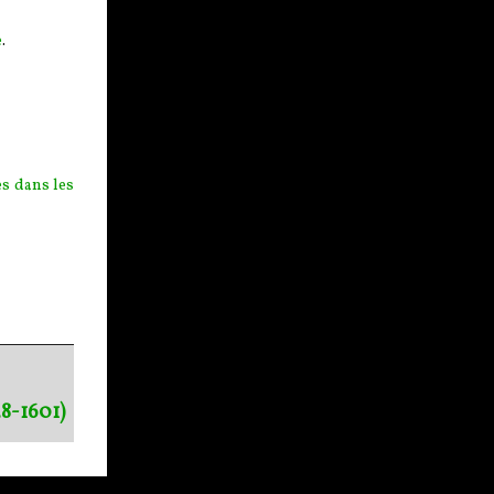
e
.
es dans les
48-1601)