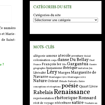
CATÉGORIES DU SITE
Catégories du site
 Ce numéro
o et Marie-
 de Saint-
MOTS-CLÉS
atecole
amour
allégorie
aventure
Brésil
danse
Du Bellay
colonisation
corps
Duel
Gargantua
François Ier
e ?
France
fête
Guerre
ibérique
humanisme
géographie
imitation
Jeu
Léry
Marguerite de
Marges
Libéralité
Navarre
Montaigne 1912-Montaigne 2012
Nature
Orient
Pléiade
Portraits. Entre
poésie
Quart Livre
conceptions et réceptions
Renaissance
Rabelais
rhétorique
Ronsard
représentation
satire
réécriture
récit de voyage
Traduire au